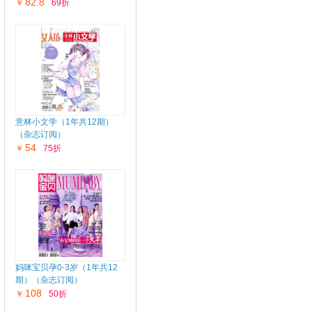
82.8
￥
69折
意林小文学（1年共12期）
（杂志订阅）
54
￥
75折
妈咪宝贝孕0-3岁（1年共12
期）（杂志订阅）
108
￥
50折