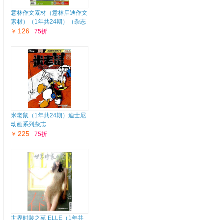
意林作文素材（意林启迪作文
素材）（1年共24期）（杂志
订阅）
126
￥
75折
米老鼠（1年共24期）迪士尼
动画系列杂志
225
￥
75折
世界时装之苑 ELLE（1年共