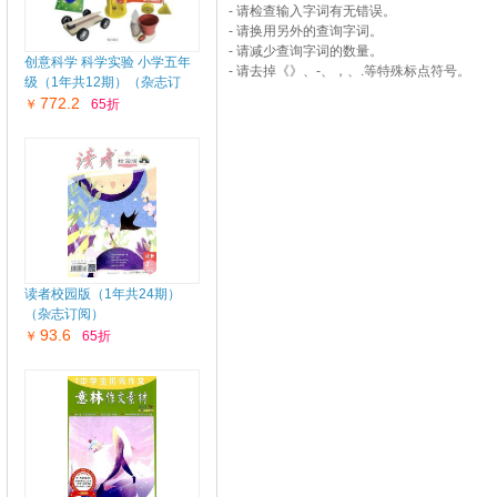
- 请检查输入字词有无错误。
- 请换用另外的查询字词。
- 请减少查询字词的数量。
创意科学 科学实验 小学五年
- 请去掉《》、-、，、.等特殊标点符号。
级（1年共12期）（杂志订
阅）
772.2
￥
65折
读者校园版（1年共24期）
（杂志订阅）
93.6
￥
65折