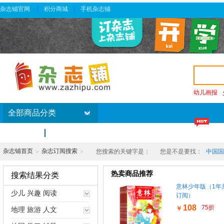
杂志铺官网
积分商城
手机杂志铺
|
|
幼儿画报
全部商品分类
首页
杂志订阅排行榜
新杂志
特价杂志
杂志铺首页
杂志订阅搜索
您搜索的关键字是：
您是不是要找：
中国国
>
>
热卖商品推荐
搜索结果分类
意林少年版（1年
少儿 兴趣 阅读
订阅）
108
75折
￥
地理 旅游 人文