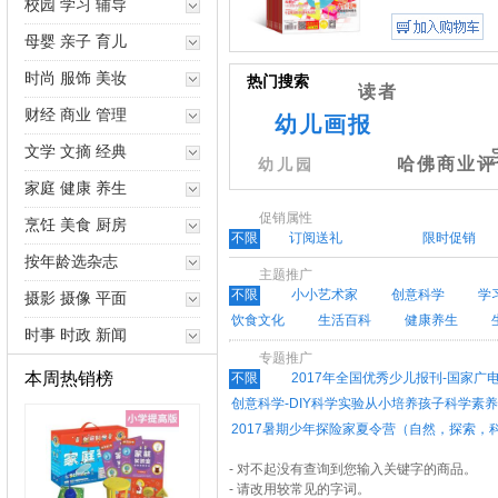
校园 学习 辅导
母婴 亲子 育儿
时尚 服饰 美妆
热门搜索
读者
财经 商业 管理
幼儿画报
文学 文摘 经典
哈佛商业评
幼儿园
家庭 健康 养生
促销属性
烹饪 美食 厨房
不限
订阅送礼
限时促销
按年龄选杂志
主题推广
不限
小小艺术家
创意科学
学
摄影 摄像 平面
饮食文化
生活百科
健康养生
时事 时政 新闻
专题推广
本周热销榜
不限
2017年全国优秀少儿报刊-国家广
创意科学-DIY科学实验从小培养孩子科学素养
2017暑期少年探险家夏令营（自然，探索，
高考作文素材-作文加分秘籍
少儿学英语
- 对不起没有查询到您输入关键字的商品。
建筑类设计类期刊推荐
旅游摄影地理杂
- 请改用较常见的字词。