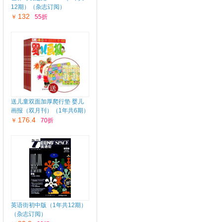
12期）（杂志订阅）
132
￥
55折
送儿童双面加厚爬行垫 婴儿
画报（双月刊）（1年共6期）
176.4
￥
70折
英语街初中版（1年共12期）
（杂志订阅）