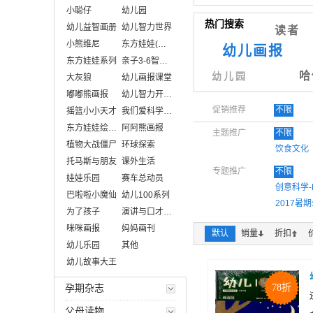
小聪仔
幼儿园
热门搜索
幼儿益智画册
幼儿智力世界
读者
小熊维尼
东方娃娃(智力版 绘本版)
幼儿画报
东方娃娃系列
亲子3-6智力画刊
哈
幼儿园
大灰狼
幼儿画报课堂
嘟嘟熊画报
幼儿智力开发画报
促销推荐
不限
摇篮小小天才
我们爱科学（画报版）
东方娃娃绘本英语
阿阿熊画报
主题推广
不限
植物大战僵尸
环球探索
饮食文化
托马斯与朋友
课外生活
专题推广
不限
娃娃乐园
赛车总动员
创意科学
巴啦啦小魔仙
幼儿100系列
2017
为了孩子
演讲与口才幼儿版
高考作文
咪咪画报
妈妈画刊
默认
销量
折扣
建筑类设
幼儿乐园
其他
幼儿故事大王
78折
孕期杂志
父母读物