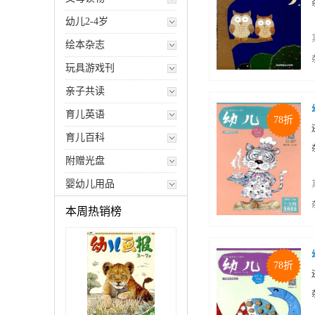
幼儿2-4岁
绘本杂志
玩具游戏刊
亲子共读
育儿英语
78折
育儿百科
附赠光盘
婴幼儿用品
本周热销榜
78折