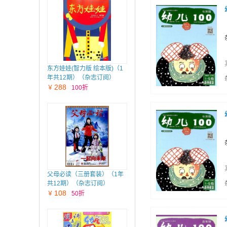
东方娃娃(智力版 绘本版)（1
年共12期）（杂志订阅）
288
￥
100折
父母必读（三册套装）（1年
共12期）（杂志订阅）
108
￥
50折