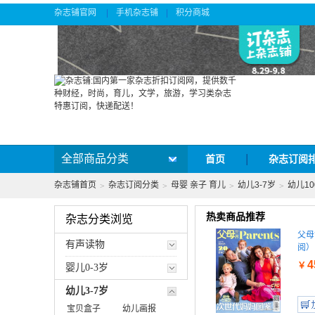
杂志铺官网
手机杂志铺
积分商城
|
|
全部商品分类
首页
杂志订阅
杂志铺首页
杂志订阅分类
母婴 亲子 育儿
幼儿3-7岁
幼儿1
>
>
>
>
热卖商品推荐
杂志分类浏览
父母
有声读物
阅）
4
￥
婴儿0-3岁
幼儿3-7岁
宝贝盒子
幼儿画报