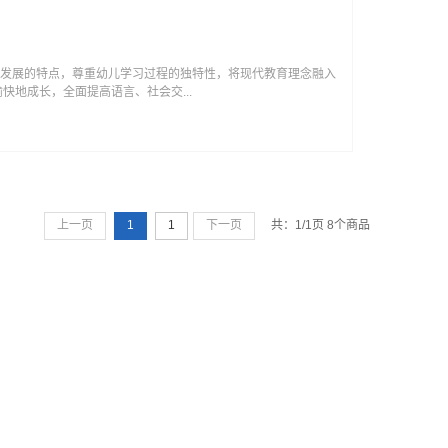
身心发展的特点，尊重幼儿学习过程的独特性，将现代教育理念融入
地成长，全面提高语言、社会交...
上一页
1
1
下一页
共：1/1页 8个商品