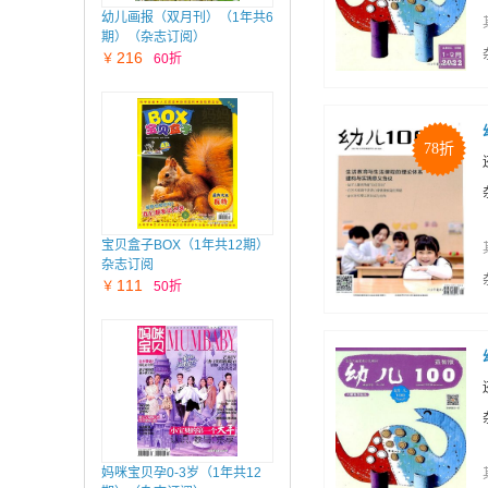
幼儿画报（双月刊）（1年共6
期）（杂志订阅）
216
￥
60折
78折
宝贝盒子BOX（1年共12期）
杂志订阅
111
￥
50折
妈咪宝贝孕0-3岁（1年共12