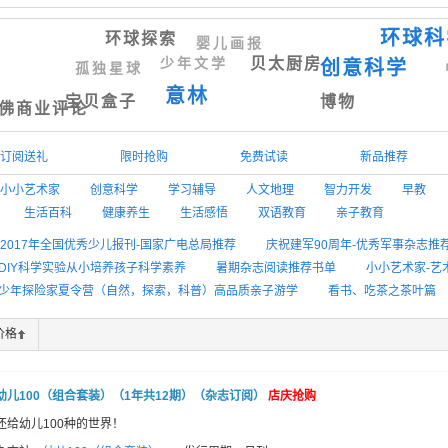
环球科
环球探索
婴儿画报
贝太厨房
少年文学
创意科学
孤独星球
意林
宝贝盒子
博物
佛商业评论
订阅送礼
限时抢购
免费试读
新品推荐
小小艺术家
创意科学
学习辅导
人文地理
智力开发
早教
生活百科
健康养生
生活感悟
双语教育
亲子教育
2017年全国优秀少儿报刊-国家广电总局推荐
庆祝建军90周年-优秀军事杂志推
-DIY科学实验从小培养孩子科学素养
暑期杂志阅读推荐书单
小小艺术家-艺术
暑期少年探险家夏令营（自然，探索，科普）高品质亲子游学
看书、吃茶之茶叶篇
素材-作文加分秘籍
少儿学英语杂志推荐
中老年健康养生两不误-老年阅读推
价格
计类期刊推荐
旅游摄影地理杂志推荐
幼儿100（组合套装）（1年共12期）（杂志订阅）
店庆抢购
还给幼儿100种的世界！