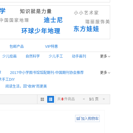
学
知识就是力量
小小艺术家
迪士尼
中国国家地理
瑞丽服饰美容
东方娃娃
环球少年地理
包邮产品
VIP特惠
少儿绘画
自然科学
少儿手工
动手画刊
更多
荐
2017中小学图书馆馆配期刊-中国期刊协会推荐
更多
手工DIY
阅读生活，因“收纳”而更美
荐
优秀少儿图书推荐
管理财经杂志
共
8
件商品
<
1
/1 页
>