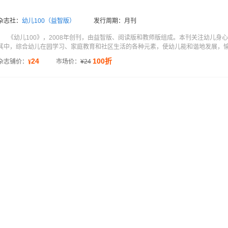
杂志社：
幼儿100（益智版）
发行周期：月刊
《幼儿100》，2008年创刊，由益智版、阅读版和教师版组成。本刊关注幼儿
其中，综合幼儿在园学习、家庭教育和社区生活的各种元素，使幼儿能和谐地发展，愉快
24
100折
杂志铺价：
市场价：
¥
24
¥