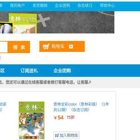
单
我的账户
发货跟踪
企业团购
杂志续订
帮助中心
|
|
|
|
|
购物车
读
邮区
订阅送礼
企业团购
志，您还可以通过在线客服或者拨打客服电话，让客服人员为您查找
动读
意林全彩color（意林彩版）（1年
阅）
共12期）（杂志订阅）
54
75折
￥