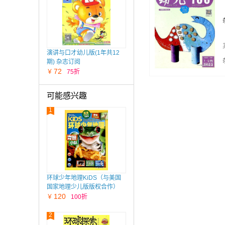
演讲与口才幼儿版(1年共12
期) 杂志订阅
72
￥
75折
可能感兴趣
1
环球少年地理KiDS（与美国
国家地理少儿版版权合作）
（1年共12期）（杂志订阅）
120
￥
100折
2