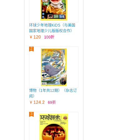
环球少年地理KiDS（与美国
国家地理少儿版版权合作）
（1年共12期）（杂志订阅）
120
￥
100折
2
博物（1年共12期）（杂志订
阅）
124.2
￥
69折
3