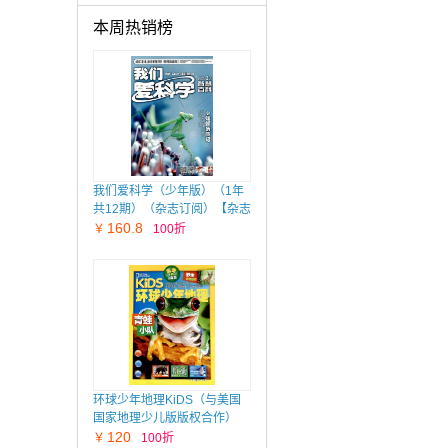
本周热销榜
我们爱科学（少年版）（1年
共12期）（杂志订阅）【杂志
铺专供】
160.8
￥
100折
环球少年地理KiDS（与美国
国家地理少儿版版权合作）
（1年共12期）（杂志订阅）
120
￥
100折