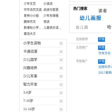
少年文艺
小溪流
热门搜索
中华活页文选
启迪与智慧
读者
意林小小姐
少年先锋报
幼儿画报
趣味作文
悦读
哈
幼儿园
新课标小学生拓展分级阅读
儿童快乐读写+我爱写日记
童话大王
促销推荐
不限
小学生读物
主题推广
不限
卡通动漫
饮食文化
少儿国学
专题推广
不限
创意科学
兴趣培养
2017
少儿军事
高考作文
智力开发
建筑类设
3-6岁
7-10岁
11-14岁