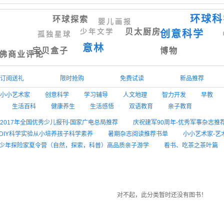
环球科
环球探索
婴儿画报
贝太厨房
少年文学
创意科学
孤独星球
意林
宝贝盒子
博物
佛商业评论
订阅送礼
限时抢购
免费试读
新品推荐
小小艺术家
创意科学
学习辅导
人文地理
智力开发
早教
生活百科
健康养生
生活感悟
双语教育
亲子教育
2017年全国优秀少儿报刊-国家广电总局推荐
庆祝建军90周年-优秀军事杂志推
-DIY科学实验从小培养孩子科学素养
暑期杂志阅读推荐书单
小小艺术家-艺术
暑期少年探险家夏令营（自然，探索，科普）高品质亲子游学
看书、吃茶之茶叶篇
素材-作文加分秘籍
少儿学英语杂志推荐
中老年健康养生两不误-老年阅读推
计类期刊推荐
旅游摄影地理杂志推荐
对不起，此分类暂时还没有图书！