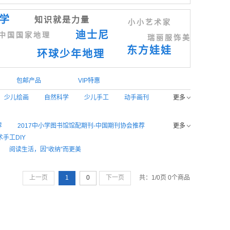
学
知识就是力量
小小艺术家
迪士尼
中国国家地理
瑞丽服饰美容
东方娃娃
环球少年地理
包邮产品
VIP特惠
少儿绘画
自然科学
少儿手工
动手画刊
更多
荐
2017中小学图书馆馆配期刊-中国期刊协会推荐
更多
手工DIY
阅读生活，因“收纳”而更美
荐
优秀少儿图书推荐
管理财经杂志
上一页
1
0
下一页
共：1/0页 0个商品