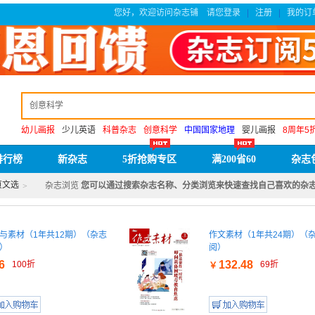
您好，欢迎访问杂志铺
请您登录
注册
我的订
|
|
幼儿画报
少儿英语
科普杂志
创意科学
中国国家地理
婴儿画报
8周年5
排行榜
新杂志
5折抢购专区
满200省60
杂志
页文选
杂志浏览
您可以通过搜索杂志名称、分类浏览来快速查找自己喜欢的杂
>
与素材（1年共12期）（杂志
作文素材（1年共24期）（
）
阅）
6
132.48
100折
69折
￥