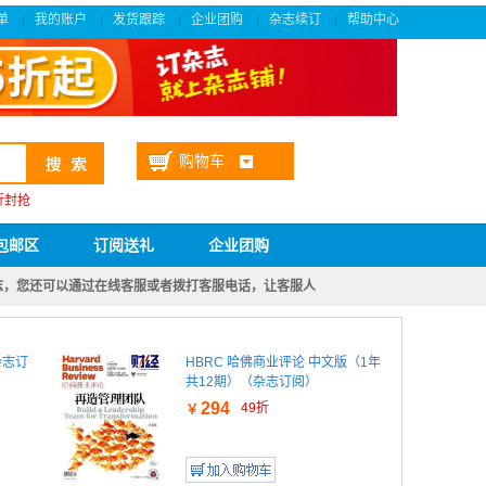
单
我的账户
发货跟踪
企业团购
杂志续订
帮助中心
|
|
|
|
|
购物车
折封抢
包邮区
订阅送礼
企业团购
志，您还可以通过在线客服或者拨打客服电话，让客服人员为您查找
杂志订
HBRC 哈佛商业评论 中文版（1年
共12期）（杂志订阅）
294
49折
￥