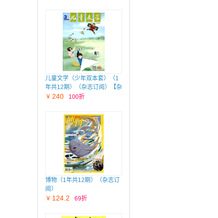
儿童文学（少年双本套）（1
年共12期）（杂志订阅）【杂
志铺专供】
240
￥
100折
博物（1年共12期）（杂志订
阅）
124.2
￥
69折