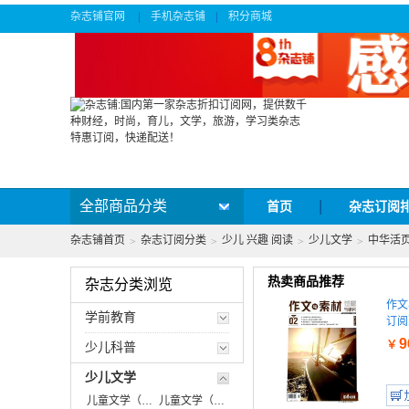
杂志铺官网
手机杂志铺
积分商城
|
|
全部商品分类
首页
杂志订阅
杂志铺首页
杂志订阅分类
少儿 兴趣 阅读
少儿文学
中华活
>
>
>
>
热卖商品推荐
杂志分类浏览
作文
学前教育
订阅
9
￥
少儿科普
少儿文学
儿童文学（儿童版）
儿童文学（少年版）