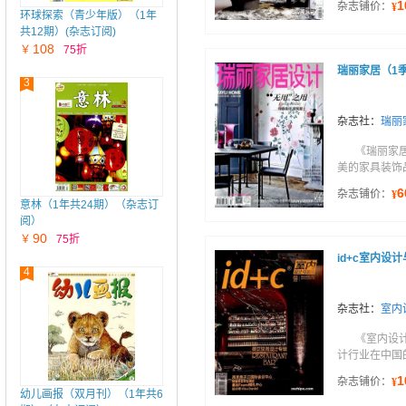
1
杂志铺价：
¥
环球探索（青少年版）（1年
共12期）(杂志订阅)
108
￥
75折
瑞丽家居（1
3
杂志社：
瑞丽
《瑞丽家
美的家具装饰
6
杂志铺价：
¥
意林（1年共24期）（杂志订
阅）
90
￥
75折
id+c室内设
4
杂志社：
室内
《室内设
计行业在中国
1
杂志铺价：
¥
幼儿画报（双月刊）（1年共6