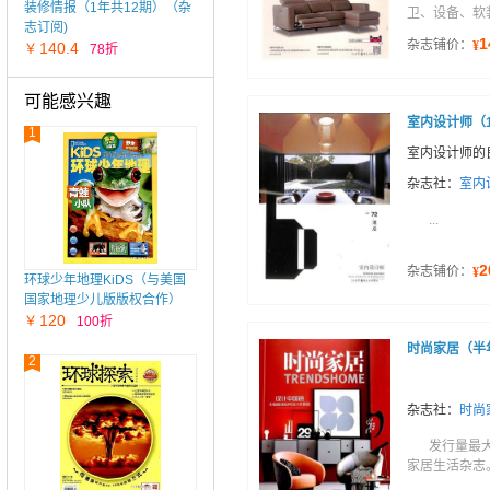
装修情报（1年共12期）（杂
卫、设备、软
志订阅)
1
杂志铺价：
¥
140.4
￥
78折
可能感兴趣
室内设计师（
1
室内设计师的
杂志社：
室内
...
2
杂志铺价：
¥
环球少年地理KiDS（与美国
国家地理少儿版版权合作）
（1年共12期）（杂志订阅）
120
￥
100折
时尚家居（半
2
杂志社：
时尚
发行量最
家居生活杂志