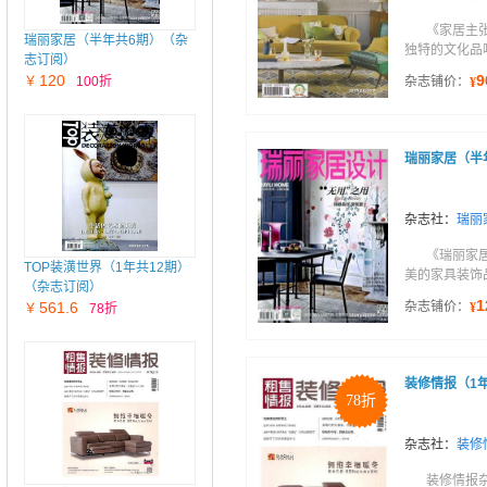
《家居主
瑞丽家居（半年共6期）（杂
独特的文化品
志订阅）
120
9
￥
100折
杂志铺价：
¥
瑞丽家居（半
杂志社：
瑞丽
《瑞丽家
TOP装潢世界（1年共12期）
美的家具装饰
（杂志订阅）
1
561.6
杂志铺价：
¥
￥
78折
装修情报（1年
78折
杂志社：
装修
装修情报