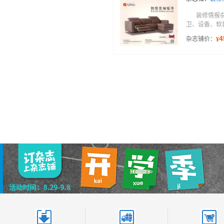
装修情报
卫、设备、软
4
杂志铺价：
¥