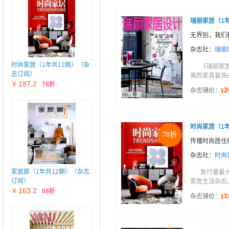
瑞丽家居（1
无界别，我们都
杂志社：
瑞丽
时尚家居（1年共12期）（杂
《瑞丽家
志订阅）
美的家具装饰
187.2
￥
78折
2
杂志铺价：
¥
时尚家居（1
78折
传播时尚居住
杂志社：
时尚
家居廊（1年共12期）（杂志
发行量最
订阅）
家居生活杂志
163.2
￥
68折
1
杂志铺价：
¥