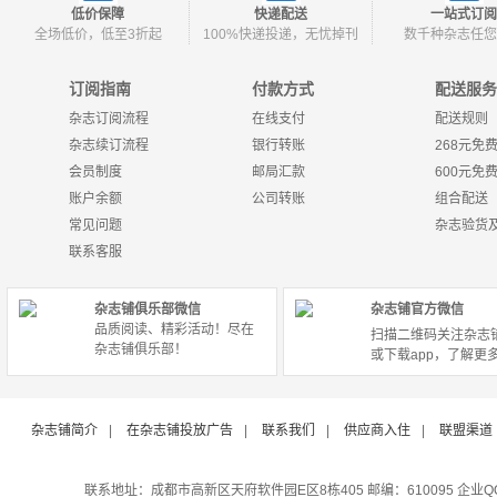
低价保障
快递配送
一站式订阅
全场低价，低至3折起
100%快递投递，无忧掉刊
数千种杂志任您
订阅指南
付款方式
配送服务
杂志订阅流程
在线支付
配送规则
杂志续订流程
银行转账
268元免
会员制度
邮局汇款
600元免
账户余额
公司转账
组合配送
常见问题
杂志验货
联系客服
杂志铺俱乐部微信
杂志铺官方微信
品质阅读、精彩活动！尽在
扫描二维码关注杂志
杂志铺俱乐部！
或下载app，了解更
杂志铺简介
|
在杂志铺投放广告
|
联系我们
|
供应商入住
|
联盟渠道
联系地址：成都市高新区天府软件园E区8栋405 邮编：610095 企业QQ：