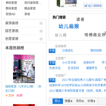
缤纷家居
现代装饰家居版
数码家居
精品家居
安邸AD
其他
热门搜索
读者
装饰装修
幼儿画报
园艺景观
哈佛商业评
幼儿园
创意家居
促销推荐
本周热销榜
不限
订阅送礼
限时抢购
主题推广
不限
小小艺术家
创意科学
学
饮食文化
生活百科
健康养生
专题推广
不限
2017年全国优秀少儿报刊-国家广
创意科学-DIY科学实验从小培养孩子科学素养
瑞丽家居（1年共12期）（杂
志订阅）
2017暑期少年探险家夏令营（自然，探索，
204
￥
85折
高考作文素材-作文加分秘籍
少儿学英语
默认
销量
折扣
价格
建筑类设计类期刊推荐
旅游摄影地理杂