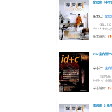
家居廊（半年
杂志社：
家居
《ELLE
专业人士以及爱
1
杂志铺价：
¥
id+c室内设
杂志社：
室内
《室内设
计行业在中国
2
杂志铺价：
¥
家居廊（1季