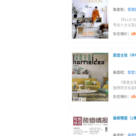
杂志社：
家居
《ELLE
专业人士以及爱
6
杂志铺价：
¥
家居主张（半
杂志社：
家居
《家居主
独特的文化品
5
杂志铺价：
¥
装修情报（1季
杂志社：
装修