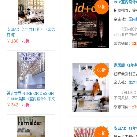
id+c室内设
78折
拓宽视野，提
杂志社：
室内
《室内设
安邸AD（1年共12期）（杂志
计行业在中国
订阅）
180
￥
75折
3
杂志铺价：
¥
家居廊（1年
68折
诠释最新创意
杂志社：
家居
《ELLE
设计世界INTREIOR DESIGN
不同风格、不
CHINA美国《室内设计》中文
版（1年共12期）（杂志订
342
￥
75折
1
杂志铺价：
¥
阅）
安邸AD（1年
75折