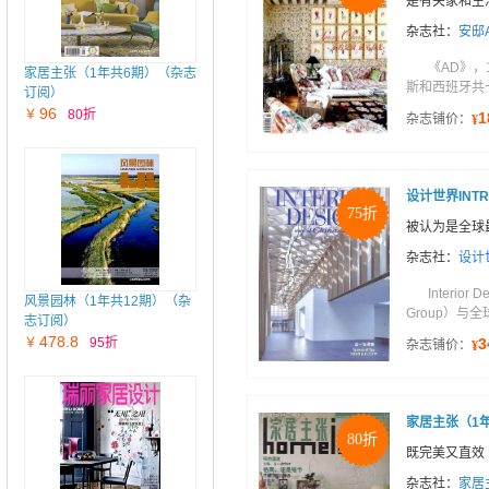
是有关家和生
杂志社：
安邸
《AD》
家居主张（1年共6期）（杂志
斯和西班牙共七个
订阅）
96
￥
80折
1
杂志铺价：
¥
设计世界INT
75折
被认为是全球
杂志社：
设计
Interi
风景园林（1年共12期）（杂
Group）与全
志订阅）
478.8
￥
95折
3
杂志铺价：
¥
家居主张（1
80折
既完美又直效
杂志社：
家居