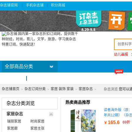
杂志铺官网
手机杂志铺
积分商城
|
|
幼儿画报
全部商品分类
首页
杂志订阅排行榜
新杂志
特价杂志
杂志铺首页
杂志订阅分类
家居 装饰 家装
家居杂志
杂志浏览
您可以
>
>
>
>
热卖商品推荐
杂志分类浏览
读者海外版（原：
家居杂志
年共12期）（杂
瑞丽家居
时尚家居
165.6
69折
￥
家居廊
家居主张