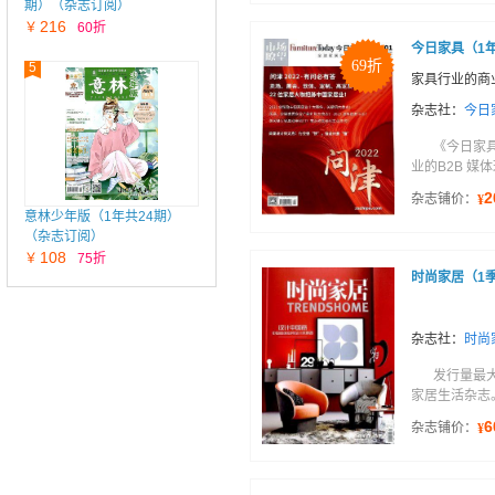
期）（杂志订阅）
216
￥
60折
今日家具（1
69折
5
家具行业的商
杂志社：
今日
《今日家
业的B2B 媒
2
杂志铺价：
¥
意林少年版（1年共24期）
（杂志订阅）
108
￥
75折
时尚家居（1
杂志社：
时尚
发行量最
家居生活杂志
6
杂志铺价：
¥